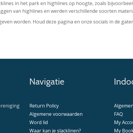
klines in het park en highlines op hoogte, zoals bijvoorbee
 riggen van highlines en werden verschillende soorten materi
geven worden. Houd deze pagina en onze socials in de gaten
Navigatie
Indoo
ereniging
Return Policy
Algemen
Algemene voorwaarden
FAQ
Word lid
My Acco
Waar kan je slacklinen?
My Book