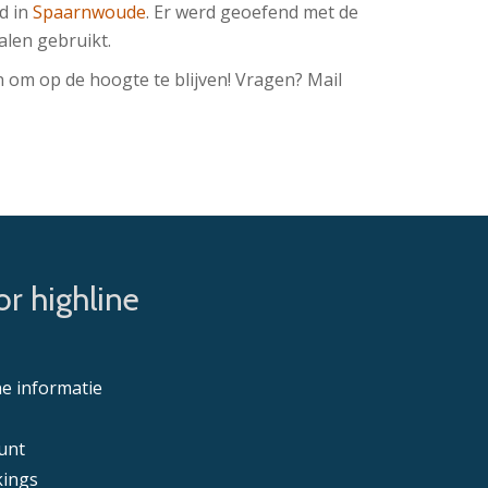
ld in
Spaarnwoude
. Er werd geoefend met de
alen gebruikt.
 om op de hoogte te blijven! Vragen? Mail
r highline
e informatie
unt
ings