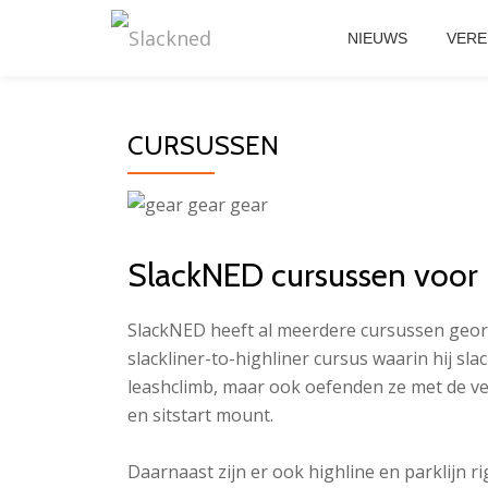
NIEUWS
VERE
Skip
to
content
CURSUSSEN
SlackNED cursussen voor h
SlackNED heeft al meerdere cursussen georga
slackliner-to-highliner cursus waarin hij sl
leashclimb, maar ook oefenden ze met de ve
en sitstart mount.
Daarnaast zijn er ook highline en parklijn 