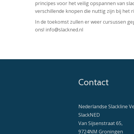
principes voor het veilig opspannen van slac
verschillende knopen die nuttig zijn bij het
In de toekomst zullen er weer cursussen ge
ons! info@slackned.nl
Contact
Nederlandse Slackline V
SlackNED
Van Sijsenstraat 65,
9724NM Groningen