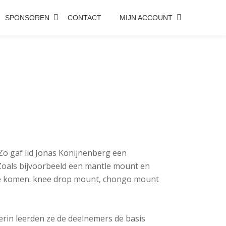
SPONSOREN
CONTACT
MIJN ACCOUNT
Zo gaf lid Jonas Konijnenberg een
. Zoals bijvoorbeeld een mantle mount en
n te komen: knee drop mount, chongo mount
ierin leerden ze de deelnemers de basis