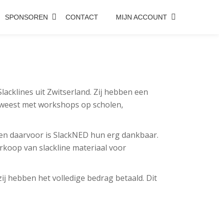
SPONSOREN
CONTACT
MIJN ACCOUNT
Slacklines uit Zwitserland. Zij hebben een
 geweest met workshops op scholen,
 en daarvoor is SlackNED hun erg dankbaar.
erkoop van slackline materiaal voor
zij hebben het volledige bedrag betaald. Dit