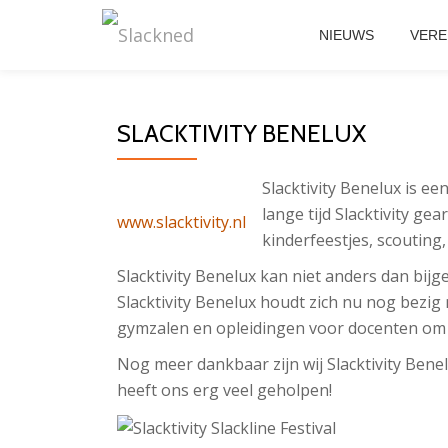
NIEUWS
VERE
Skip
to
content
SLACKTIVITY BENELUX
Slacktivity Benelux is ee
lange tijd Slacktivity g
www.slacktivity.nl
kinderfeestjes, scouting, 
Slacktivity Benelux kan niet anders dan bi
Slacktivity Benelux houdt zich nu nog bezig 
gymzalen en opleidingen voor docenten om s
Nog meer dankbaar zijn wij Slacktivity Benel
heeft ons erg veel geholpen!