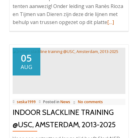
tenten aanwezig! Onder leiding van Ranès Rioza
en Tijmen van Dieren zijn deze drie lijnen met
Read
behulp van trussen opgezet op dit platte
[…]
more
about
Slacklining
&
05
highlining
AUG
op
EJC
2025
seska1999
Posted in
News
No comments
INDOOR SLACKLINE TRAINING
@USC, AMSTERDAM, 2013-2025