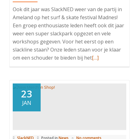
Ook dit jaar was SlackNED weer van de partij in
Ameland op het surf & skate festival Madnes!
Een groep enthousiaste leden heeft ook dit jaar
weer een super slackpark opgezet en vele
workshops gegeven. Voor het eerst op een
slackline staan? Onze leden staan voor je klaar
Read
om een schouder te bieden bij het
[…]
more
about
SlackNED
op
23
Madnes
JAN
2025
SlackNED
Posted in
News
No comments