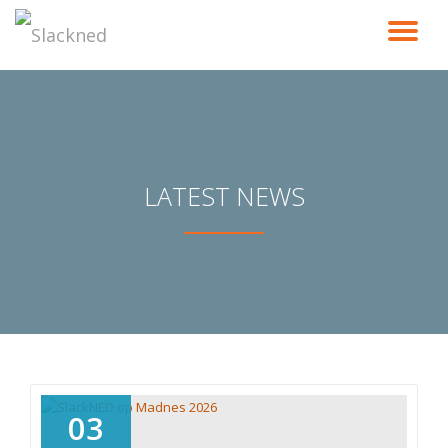
TO
Skip
to
NA
content
LATEST NEWS
03