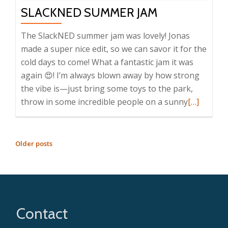
SLACKNED SUMMER JAM
The SlackNED summer jam was lovely! Jonas
made a super nice edit, so we can savor it for the
cold days to come! What a fantastic jam it was
again 😍! I’m always blown away by how strong
the vibe is—just bring some toys to the park,
Read
throw in some incredible people on a sunny
[…]
more
about
SlackNED
POSTS
Older posts
Summer
NAVIGATION
jam
Contact