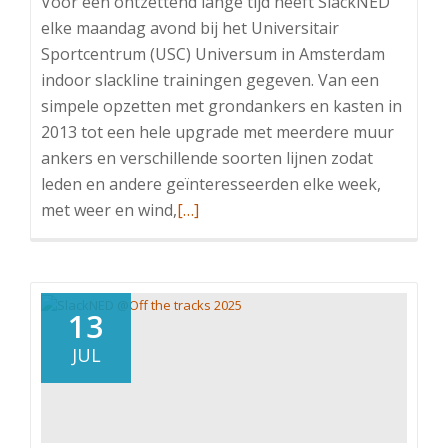
Voor een ontzettend lange tijd heeft SlackNED
elke maandag avond bij het Universitair
Sportcentrum (USC) Universum in Amsterdam
indoor slackline trainingen gegeven. Van een
simpele opzetten met grondankers en kasten in
2013 tot een hele upgrade met meerdere muur
ankers en verschillende soorten lijnen zodat
leden en andere geïnteresseerden elke week,
Read
met weer en wind,
[…]
more
about
Indoor
slackline
13
training
JUL
@USC,
Amsterdam,
2013-
2025