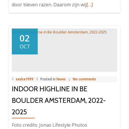
Read
door bleven razen. Daarom zijn wij
[…]
more
about
Algemene
Leden
02
Vergadering
OCT
SlackNED
2026
seska1999
Posted in
News
No comments
INDOOR HIGHLINE IN BE
BOULDER AMSTERDAM, 2022-
2025
Foto credits: Jonas Lifestyle Photos