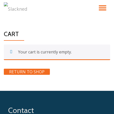
TO
Skip
to
NA
content
CART
Your cart is currently empty.
RETURN TO SHOP
Contact