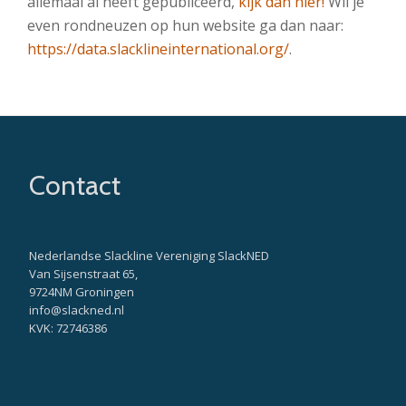
allemaal al heeft gepubliceerd,
kijk dan hier!
Wil je
even rondneuzen op hun website ga dan naar:
https://data.slacklineinternational.org/
.
Contact
Nederlandse Slackline Vereniging SlackNED
Van Sijsenstraat 65,
9724NM Groningen
info@slackned.nl
KVK: 72746386