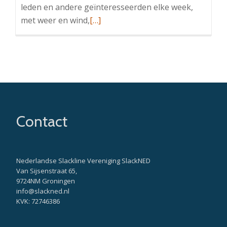
leden en andere geïnteresseerden elke week,
Read
met weer en wind,
[…]
more
about
Indoor
slackline
training
@USC,
Amsterdam,
Contact
2013-
2025
Nederlandse Slackline Vereniging SlackNED
Van Sijsenstraat 65,
9724NM Groningen
info@slackned.nl
KVK: 72746386