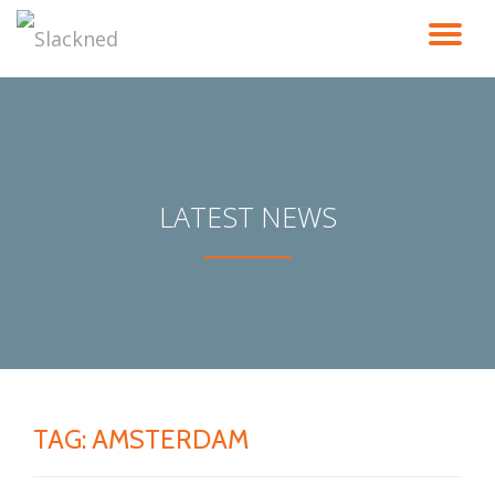
TO
Skip
to
NA
content
LATEST NEWS
TAG:
AMSTERDAM