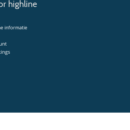
r highline
e informatie
unt
ings