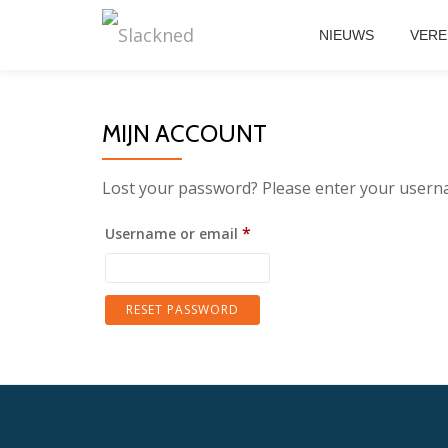
NIEUWS
VERE
Skip
to
content
MIJN ACCOUNT
Lost your password? Please enter your usernam
Required
*
Username or email
RESET PASSWORD