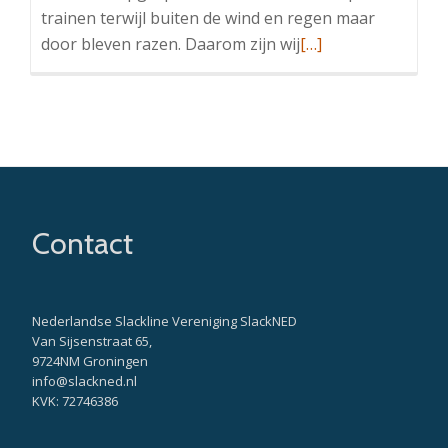
trainen terwijl buiten de wind en regen maar
Read
door bleven razen. Daarom zijn wij
[…]
more
about
Algemene
Leden
Vergadering
SlackNED
2026
Contact
Nederlandse Slackline Vereniging SlackNED
Van Sijsenstraat 65,
9724NM Groningen
info@slackned.nl
KVK: 72746386