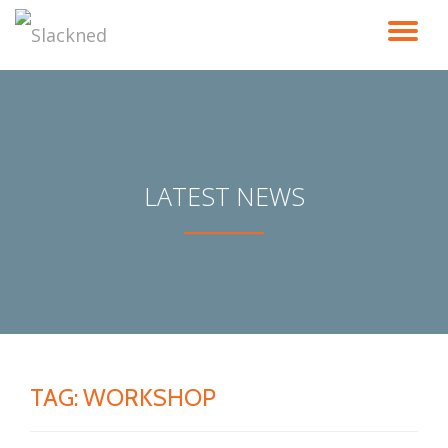
TO
Skip
to
NA
content
LATEST NEWS
TAG:
WORKSHOP