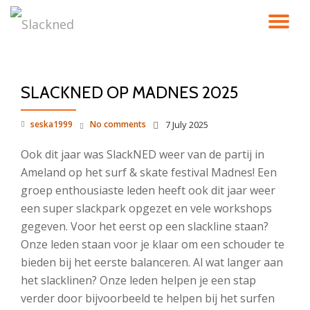
TO
Skip
to
NA
content
SLACKNED OP MADNES 2025
seska1999
No comments
7 July 2025
Ook dit jaar was SlackNED weer van de partij in
Ameland op het surf & skate festival Madnes! Een
groep enthousiaste leden heeft ook dit jaar weer
een super slackpark opgezet en vele workshops
gegeven. Voor het eerst op een slackline staan?
Onze leden staan voor je klaar om een schouder te
bieden bij het eerste balanceren. Al wat langer aan
het slacklinen? Onze leden helpen je een stap
verder door bijvoorbeeld te helpen bij het surfen